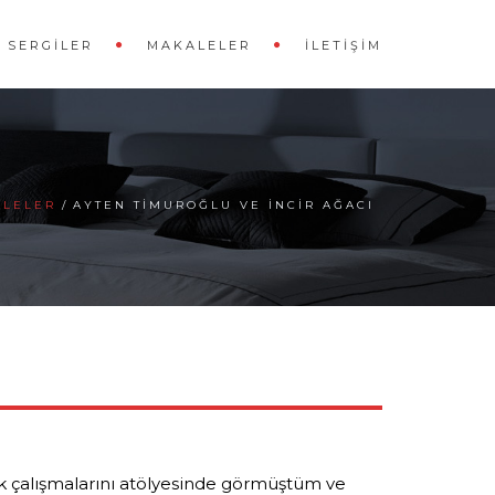
SERGILER
MAKALELER
İLETIŞIM
ALELER
AYTEN TIMUROĞLU VE İNCIR AĞACI
ilk çalışmalarını atölyesinde görmüştüm ve