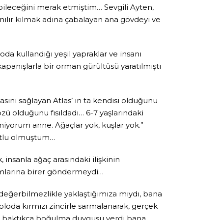
bileceğini merak etmiştim… Sevgili Ayten,
anılır kılmak adına çabalayan ana gövdeyi ve
da kullandığı yeşil yapraklar ve insanı
 kapanışlarla bir orman gürültüsü yaratılmıştı
ını sağlayan Atlas’ ın ta kendisi olduğunu
özü olduğunu fısıldadı… 6-7 yaşlarındaki
evmiyorum anne. Ağaçlar yok, kuşlar yok.”
utlu olmuştum…
insanla ağaç arasındaki ilişkinin
ıyımlarına birer göndermeydi…
değerbilmezlikle yaklaştığımıza mıydı, bana
loda kırmızı zincirle sarmalanarak, gerçek
lo, baktıkça boğulma duygusu verdi bana.