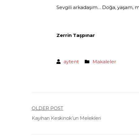
Sevgili arkadaşım… Doğa, yaşam, mi
Zerrin Taşpınar
aytent
Makaleler
Yazı
OLDER POST
Kayıhan Keskinok’un Melekleri
gezinmesi