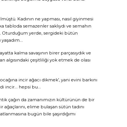
ülmüştü. Kadının ne yapması, nasıl giyinmesi
şka tabloda semazenler saklıydı ve semahın
dı… Oturduğum yerde, sergideki bütün
nu yaşadım…
yatta kalma savaşının birer parçasıydık ve
 algısındaki çeşitliliği yok etmek de olası
ağına incir ağacı dikmek’, yani evini barkını
di incir… hepsi bu…
Antik çağın da zamanımızın kültürünün de bir
 ağaçlarını, elime bulaşan sütün tadını
atlanmasına bugün bile şaşırdığımı