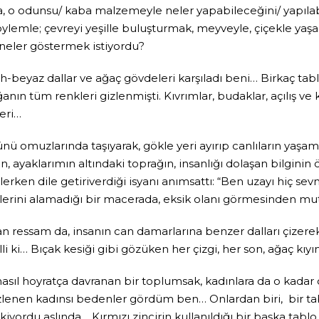
la, o odunsu/ kaba malzemeyle neler yapabileceğini/ yapıla
ylemle; çevreyi yeşille buluşturmak, meyveyle, çiçekle yaş
 neler göstermek istiyordu?
beyaz dallar ve ağaç gövdeleri karşıladı beni… Birkaç tablo
ğanın tüm renkleri gizlenmişti. Kıvrımlar, budaklar, açılış ve
eri…
omuzlarında taşıyarak, gökle yeri ayırıp canlıların yaşamas
, ayaklarımın altındaki toprağın, insanlığı dolaşan bilginin 
zlerken dile getiriverdiği isyanı anımsattı: “Ben uzayı hiç s
lerini alamadığı bir macerada, eksik olanı görmesinden m
ressam da, insanın can damarlarına benzer dalları çizerek, 
li ki… Bıçak kesiği gibi gözüken her çizgi, her son, ağaç k
sıl hoyratça davranan bir toplumsak, kadınlara da o kadar 
izlenen kadınsı bedenler gördüm ben… Onlardan biri, bir tab
iyordu aslında… Kırmızı zincirin kullanıldığı bir başka tab