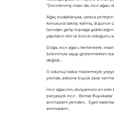
“Zincirlenmiş insan da, incir ağacı
Ağaç budaklarıysa, ustaca yerleşti
konusuna takılıp kalmış, düşünce 
tanrıdan gelip toprağa gidileceğin
yapıtların tek ve biricik olduğun
Doğa, incir ağacı, kertenkele, ins
birbirimize saygı göstermekten başk
değildi…
O odunsu/ kaba malzemeyle yepyeni 
yıkmak, ailesine büyük zarar verme
İncir ağacının, dünyamızın en eski
parçasıydı incir… Bense Büyükada’ 
anımsadım yeniden… Egeli kadınlar
anımsadım…