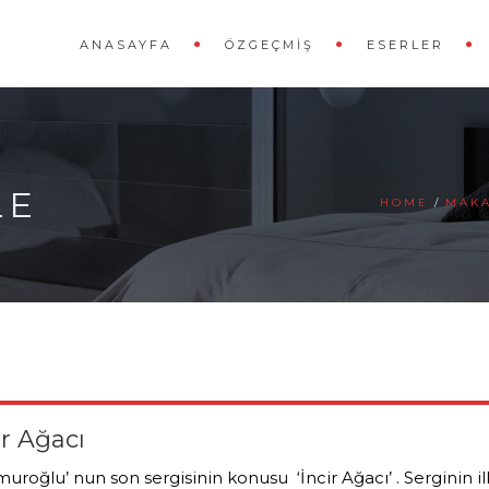
ANASAYFA
ÖZGEÇMIŞ
ESERLER
LE
HOME
MAK
r Ağacı
uroğlu’ nun son sergisinin konusu ‘İncir Ağacı’ . Serginin 