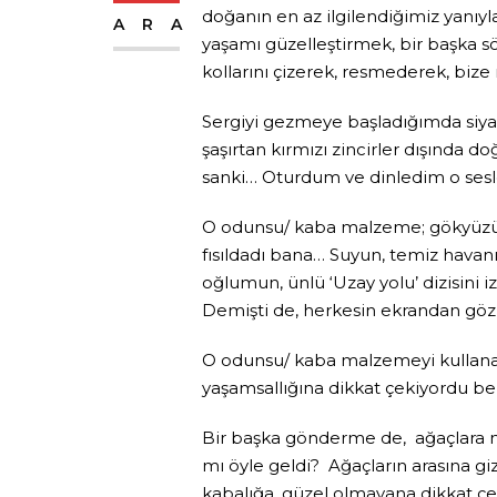
doğanın en az ilgilendiğimiz yanıy
ARA
yaşamı güzelleştirmek, bir başka sö
kollarını çizerek, resmederek, bize
Sergiyi gezmeye başladığımda siyah-
şaşırtan kırmızı zincirler dışında do
sanki… Oturdum ve dinledim o sesl
O odunsu/ kaba malzeme; gökyüzünü 
fısıldadı bana… Suyun, temiz havanın
oğlumun, ünlü ‘Uzay yolu’ dizisini i
Demişti de, herkesin ekrandan göz
O odunsu/ kaba malzemeyi kullanan 
yaşamsallığına dikkat çekiyordu bel
Bir başka gönderme de, ağaçlara na
mı öyle geldi? Ağaçların arasına g
kabalığa, güzel olmayana dikkat çek