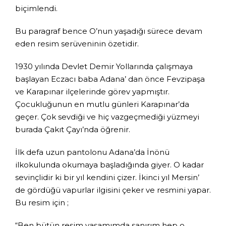
biçimlendi.
Bu paragraf bence O’nun yaşadığı sürece devam
eden resim serüveninin özetidir.
1930 yılında Devlet Demir Yollarında çalışmaya
başlayan Eczacı baba Adana’ dan önce Fevzipaşa
ve Karapınar ilçelerinde görev yapmıştır.
Çocukluğunun en mutlu günleri Karapınar’da
geçer. Çok sevdiği ve hiç vazgeçmediği yüzmeyi
burada Çakıt Çayı’nda öğrenir.
İlk defa uzun pantolonu Adana’da İnönü
ilkokulunda okumaya başladığında giyer. O kadar
sevinçlidir ki bir yıl kendini çizer. İkinci yıl Mersin’
de gördüğü vapurlar ilgisini çeker ve resmini yapar.
Bu resim için ;
“Ben bütün resim yaşamımda sanırım hep o