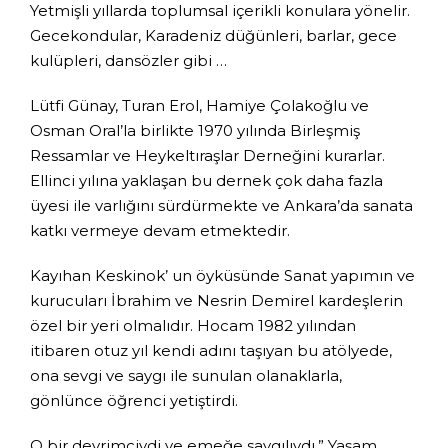
Yetmişli yıllarda toplumsal içerikli konulara yönelir.
Gecekondular, Karadeniz düğünleri, barlar, gece
kulüpleri, dansözler gibi …
Lütfi Günay, Turan Erol, Hamiye Çolakoğlu ve
Osman Oral’la birlikte 1970 yılında Birleşmiş
Ressamlar ve Heykeltıraşlar Derneğini kurarlar.
Ellinci yılına yaklaşan bu dernek çok daha fazla
üyesi ile varlığını sürdürmekte ve Ankara’da sanata
katkı vermeye devam etmektedir.
Kayıhan Keskinok’ un öyküsünde Sanat yapımın ve
kurucuları İbrahim ve Nesrin Demirel kardeşlerin
özel bir yeri olmalıdır. Hocam 1982 yılından
itibaren otuz yıl kendi adını taşıyan bu atölyede,
ona sevgi ve saygı ile sunulan olanaklarla,
gönlünce öğrenci yetiştirdi.
O bir devrimciydi ve emeğe saygılıydı.” Yaşam