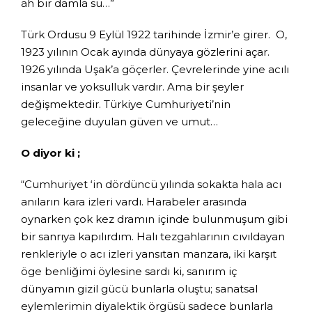
ah bir damla su…”
Türk Ordusu 9 Eylül 1922 tarihinde İzmir’e girer. O,
1923 yılının Ocak ayında dünyaya gözlerini açar.
1926 yılında Uşak’a göçerler. Çevrelerinde yine acılı
insanlar ve yoksulluk vardır. Ama bir şeyler
değişmektedir. Türkiye Cumhuriyeti’nin
geleceğine duyulan güven ve umut…
O diyor ki ;
“Cumhuriyet ‘in dördüncü yılında sokakta hala acı
anıların kara izleri vardı. Harabeler arasında
oynarken çok kez dramın içinde bulunmuşum gibi
bir sanrıya kapılırdım. Halı tezgahlarının cıvıldayan
renkleriyle o acı izleri yansıtan manzara, iki karşıt
öge benliğimi öylesine sardı ki, sanırım iç
dünyamın gizil gücü bunlarla oluştu; sanatsal
eylemlerimin diyalektik örgüsü sadece bunlarla