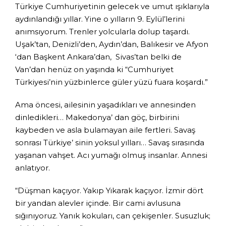
Türkiye Cumhuriyetinin gelecek ve umut ışıklarıyla
aydınlandığı yıllar. Yine o yılların 9. Eylül’lerini
anımsıyorum. Trenler yolcularla dolup taşardı.
Uşak’tan, Denizli’den, Aydın’dan, Balıkesir ve Afyon
‘dan Başkent Ankara’dan, Sivas’tan belki de
Van’dan henüz on yaşında ki “Cumhuriyet
Türkiyesi’nin yüzbinlerce güler yüzü fuara koşardı.”
Ama öncesi, ailesinin yaşadıkları ve annesinden
dinledikleri… Makedonya’ dan göç, birbirini
kaybeden ve asla bulamayan aile fertleri. Savaş
sonrası Türkiye’ sinin yoksul yılları… Savaş sırasında
yaşanan vahşet. Acı yumağı olmuş insanlar. Annesi
anlatıyor.
“Düşman kaçıyor. Yakıp Yıkarak kaçıyor. İzmir dört
bir yandan alevler içinde. Bir cami avlusuna
sığınıyoruz. Yanık kokuları, can çekişenler. Susuzluk;