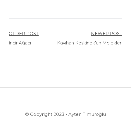
Yazı
OLDER POST
NEWER POST
İncir Ağacı
Kayıhan Keskinok’un Melekleri
gezinmesi
© Copyright 2023 - Ayten Timuroğlu